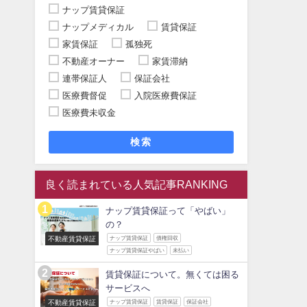
ナップ賃貸保証
ナップメディカル
賃貸保証
家賃保証
孤独死
不動産オーナー
家賃滞納
連帯保証人
保証会社
医療費督促
入院医療費保証
医療費未収金
検索
良く読まれている人気記事RANKING
ナップ賃貸保証って「やばい」
の？
不動産賃貸保証
ナップ賃貸保証
債権回収
ナップ賃貸保証やばい
未払い
賃貸保証について。無くては困る
サービスへ
不動産賃貸保証
ナップ賃貸保証
賃貸保証
保証会社