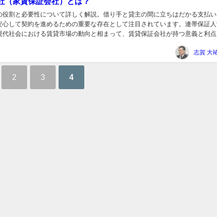
社（家賃保証会社）とは？
の役割と必要性について詳しく解説。借り手と貸主の間に立ちはだかる支払い
安心して契約を進めるための重要な存在として注目されています。連帯保証人
現代社会における賃貸市場の動向と相まって、賃貸保証会社が持つ意義と利点
に、適切な支払いの重要性と社会的影響についても議...
2
3
4