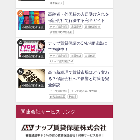
連帯保証人
高齢者・外国籍の入居受け入れを
保証会社で解決する完全ガイド
不動産賃貸保証
ナップ賃貸保証
家賃滞納
賃貸保証会社
多言語対応保証会社
ナップ賃貸保証のCMが鹿児島に
て放映中！
不動産賃貸保証
ナップ賃貸保証
賃貸保証
家賃保証
#ナップ賃貸保証CM
高市新総理で賃貸市場はどう変わ
る？保証会社への影響と対策を完
全解説
不動産賃貸保証
ナップ賃貸保証
ナップ賃貸保証株式会社
自民党総裁選
新総理
関連会社サービスリンク