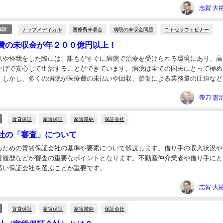
ナップメディカル
医療費未収金
病院の未収金問題
コトセラウェビナー
保証
費の未収金が年２００億円以上！
気や怪我をした際には、誰もがすぐに病院で治療を受けられる環境にあり、高
かげで安心して生活することができています。病院は全ての国民にとって極め
。しかし、多くの病院が医療費の未払いや回収、督促による業務量の圧迫など
題を抱えていることをご存知でしょうか？ 厚生労...
賃貸保証
家賃保証
家賃滞納
保証会社
社の「審査」について
るための賃貸保証会社の基準や要素について解説します。借り手の収入状況や
貸履歴などが審査の重要なポイントとなります。不動産仲介業者や借り手にと
い保証会社を選ぶことが重要です。...
賃貸保証
家賃保証
家賃滞納
保証会社