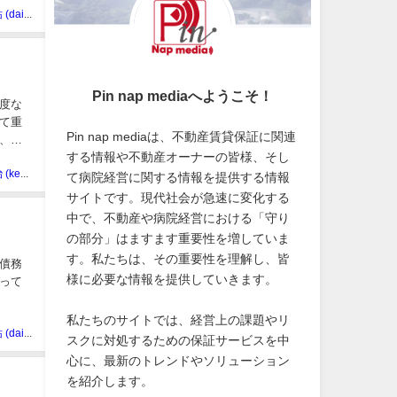
志賀 大祐 (daisuke shiga)
Pin nap mediaへようこそ！
度な
て重
Pin nap mediaは、不動産賃貸保証に関連
、経
する情報や不動産オーナーの皆様、そし
帶刀 憲治 (kenji tatewaki)
て病院経営に関する情報を提供する情報
サイトです。現代社会が急速に変化する
中で、不動産や病院経営における「守り
の部分」はますます重要性を増していま
す。私たちは、その重要性を理解し、皆
債務
様に必要な情報を提供していきます。
って
私たちのサイトでは、経営上の課題やリ
志賀 大祐 (daisuke shiga)
スクに対処するための保証サービスを中
心に、最新のトレンドやソリューション
を紹介します。