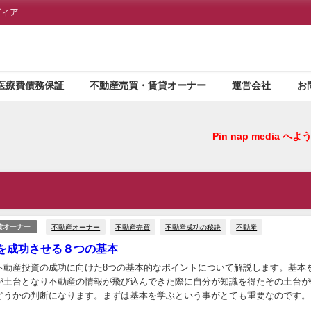
ディア
医療費債務保証
不動産売買・賃貸オーナー
運営会社
お
Pin nap media 
不動産オーナー
不動産売買
不動産成功の秘訣
不動産
貸オーナー
を成功させる８つの基本
不動産投資の成功に向けた8つの基本的なポイントについて解説します。基本
が土台となり不動産の情報が飛び込んできた際に自分が知識を得たその土台が
どうかの判断になります。まずは基本を学ぶという事がとても重要なのです。..