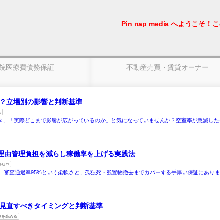
Pin nap media へようこそ！こ
院医療費債務保証
不動産売買・賃貸オーナー
る？立場別の影響と判断基準
化
聞き、「実際どこまで影響が広がっているのか」と気になっていませんか？空室率が急減した
理由管理負担を減らし稼働率を上げる実践法
担ゼロ
、審査通過率95%という柔軟さと、孤独死・残置物撤去までカバーする手厚い保証にあり
を見直すべきタイミングと判断基準
率を高める