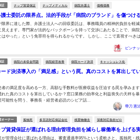
ナップ賃貸保証
ナップメディカル
病院弁護士
債権債務
保証
弁護士委託の限界点。法的手段が「病院のブランド」を傷つけ
が限界に達した際、弁護士法人への回収委託は、事務職員の精神的負担を軽減
に見えます。専門家が法的なバックボーンを持って交渉にあたることで、病院
とはやった」という免罪符を得られるからです。 しかし、ここで直視すべき
る債権の多くが、すでに発生から時間が経過した「...
病院の未収金問題
病院経営改善
病院カード決済
キャッシュレス化
保証
カード決済導入の「満足感」という罠。真のコストを算出して
患者の満足度を高める一方、高額な手数料が医療収益を圧迫する罠を孕みます
隠れた真のコストを算出しているか？窓口業務の効率化と利益喪失の天秤を暴
可能性を問う、事務長・経営者必読のシビア話...
孤独死
多言語対応保証会社
残置物撤去
深夜対応負担ゼロ
貸オーナー
ップ賃貸保証が選ばれる理由管理負担を減らし稼働率を上げる
証が管理会社に選ばれる理由は、審査通過率95%という柔軟さと、孤独死・残