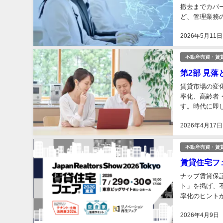
撤去までカバ
ど、管理業務の
2026年5月11日
不動産売買・賃
第2部 見
賃貸市場の変
率化、高齢者
す。時代に即
2026年4月17日
不動産売買・賃
賃貸住宅フ
ナップ賃貸保
ト」を掲げ、
率化のヒントが
2026年4月9日