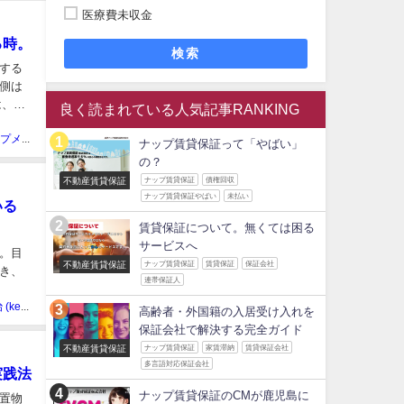
医療費未収金
る時。
検索
する
側は
は、弁
良く読まれている人気記事RANKING
ピンナップメディア編集部
ナップ賃貸保証って「やばい」
の？
不動産賃貸保証
ナップ賃貸保証
債権回収
ナップ賃貸保証やばい
未払い
いる
賃貸保証について。無くては困る
サービスへ
。目
不動産賃貸保証
ナップ賃貸保証
賃貸保証
保証会社
き、
連帯保証人
帶刀 憲治 (kenji tatewaki)
高齢者・外国籍の入居受け入れを
保証会社で解決する完全ガイド
不動産賃貸保証
ナップ賃貸保証
家賃滞納
賃貸保証会社
多言語対応保証会社
実践法
ナップ賃貸保証のCMが鹿児島に
置物