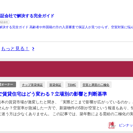
保証会社で解決する完全ガイド
保証会社
解決する完全ガイド 高齢者や外国籍の方の入居審査で保証人が見つからず、空室対策に悩
もっと見る！
ナップ賃貸保証
賃貸保証
TSMC
空室と満室の二極化
貸オーナー
出で賃貸住宅はどう変わる？立場別の影響と判断基準
で熊本の賃貸市場が激変したと聞き、「実際どこまで影響が広がっているのか」
せんか？空室率が急減した一方で、新築物件の5割が空室という報道もあり、
に迷う方は少なくありません。 この記事では、築年数による需給の二極化の
。さらに、台湾人技術者が求める設備条件や入...