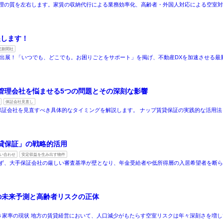
理の質を左右します。家賃の収納代行による業務効率化、高齢者・外国人対応による空室
展します！
宅新聞社
に出展！「いつでも、どこでも。お困りごとをサポート」を掲げ、不動産DXを加速させる最
管理会社を悩ませる5つの問題とその深刻な影響
保証会社見直し
保証会社を見直すべき具体的なタイミングを解説します。 ナップ賃貸保証の実践的な活用法
貸保証」の戦略的活用
い合わせ
安定収益を生み出す物件
ず、大手保証会社の厳しい審査基準が壁となり、年金受給者や低所得層の入居希望者を断
の未来予測と高齢者リスクの正体
き家率の現状 地方の賃貸経営において、人口減少がもたらす空室リスクは年々深刻さを増し