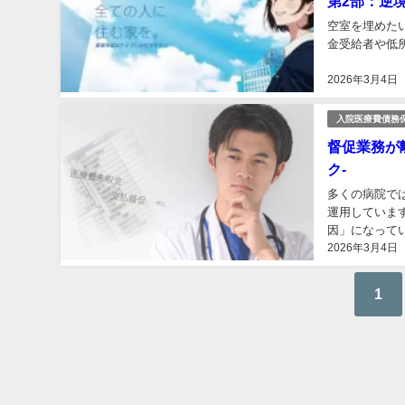
第2部：逆
空室を埋めた
金受給者や低所
2026年3月4日
入院医療費債務
督促業務が
ク-
多くの病院で
運用していま
因」になって
2026年3月4日
務は金銭の支払
1