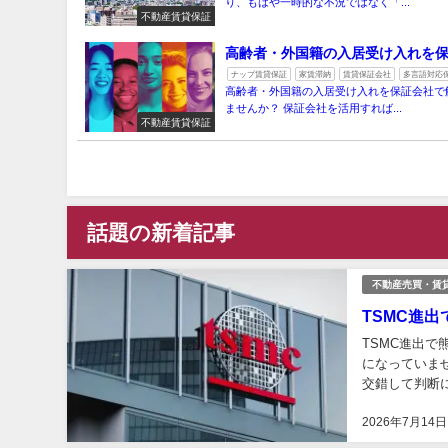
り、もはや一時的な不況ではなく「...
不動産賃貸保証
高齢者・外国籍の入居受け入れを
ナップ賃貸保証
家賃滞納
賃貸保証会社
多言語対応
高齢者・外国籍の入居受け入れを保証会社で
ませんか？ 保証会社を活用すれば...
不動産賃貸保証
話題の新着記事
不動産売買・賃
TSMC進
TSMC進出
になっていま
交錯して判断
整理しています
2026年7月14日