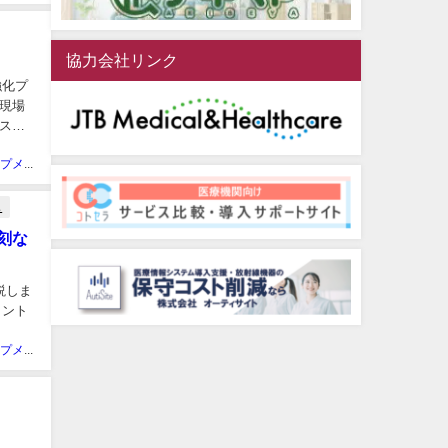
？
協力会社リンク
強化プ
現場
スが
ピンナップメディア編集部
し
刻な
説しま
ヒント
ピンナップメディア編集部