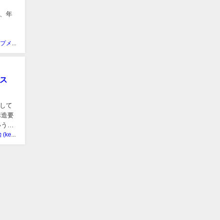
、年
ピンナップメディア編集部
ス
して
構造要
いう業
帶刀 憲治 (kenji tatewaki)