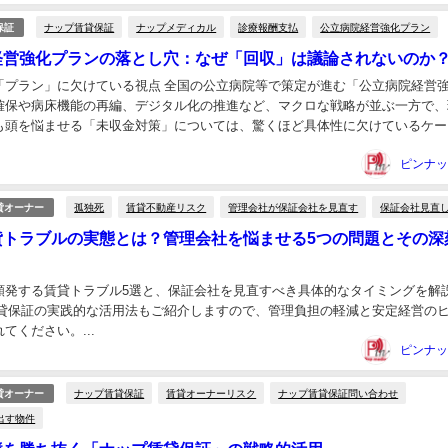
ナップ賃貸保証
ナップメディカル
診療報酬支払
公立病院経営強化プラン
保証
経営強化プランの落とし穴：なぜ「回収」は議論されないのか
「プラン」に欠けている視点 全国の公立病院等で策定が進む「公立病院経営
確保や病床機能の再編、デジタル化の推進など、マクロな戦略が並ぶ一方で、
も頭を悩ませる「未収金対策」については、驚くほど具体性に欠けているケー
 多くのプランでは「未収金の発生防止に努める」...
孤独死
賃貸不動産リスク
管理会社が保証会社を見直す
保証会社見直
貸オーナー
貸トラブルの実態とは？管理会社を悩ませる5つの問題とその深
頻発する賃貸トラブル5選と、保証会社を見直すべき具体的なタイミングを解
賃貸保証の実践的な活用法もご紹介しますので、管理負担の軽減と安定経営の
てください。...
ナップ賃貸保証
賃貸オーナーリスク
ナップ賃貸保証問い合わせ
貸オーナー
出す物件