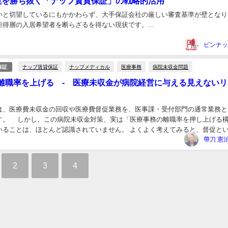
境を勝ち抜く「ナップ賃貸保証」の戦略的活用
いと切望しているにもかかわらず、大手保証会社の厳しい審査基準が壁となり
得層の入居希望者を断らざるを得ない現状です。...
ナップ賃貸保証
ナップメディカル
医療事務
病院未収金問題
保証
離職率を上げる - 医療未収金が病院経営に与える見えないリ
は、医療費未収金の回収や医療費督促業務を、医事課・受付部門の通常業務と
す。 しかし、この病院未収金対策、実は「医療事務の離職率を押し上げる
いることは、ほとんど認識されていません。 よくよく考えてみると、督促と
いをしてもらう事が目的であり、やはり病院業務...
2
3
4