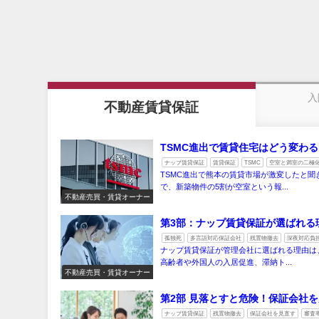
入
不動産賃貸保証
TSMC進出で賃貸住宅はどう変わ
ナップ賃貸保証
賃貸保証
TSMC
空室と満室の二極
TSMC進出で熊本の賃貸市場が激変したと
で、新築物件の5割が空室という報...
不動産売買・賃貸オーナー
第3部：ナップ賃貸保証が選ばれる
孤独死
多言語対応保証会社
残置物撤去
深夜対応負
ナップ賃貸保証が管理会社に選ばれる理由は
高齢者や外国人の入居促進、滞納ト...
不動産売買・賃貸オーナー
第2部 見落とすと危険！保証会社
ナップ賃貸保証
残置物撤去
保証会社を見直す
審査