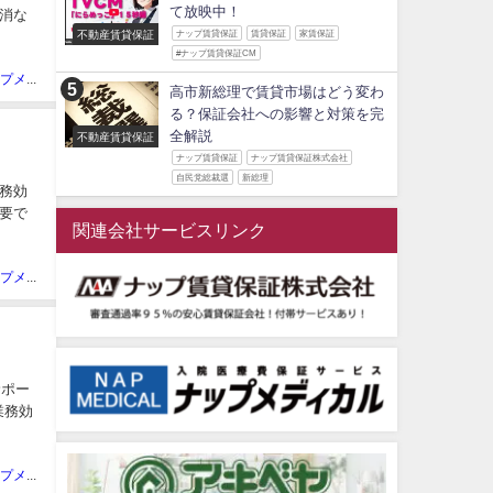
て放映中！
消な
不動産賃貸保証
ナップ賃貸保証
賃貸保証
家賃保証
#ナップ賃貸保証CM
ピンナップメディア編集部
高市新総理で賃貸市場はどう変わ
る？保証会社への影響と対策を完
全解説
不動産賃貸保証
ナップ賃貸保証
ナップ賃貸保証株式会社
自民党総裁選
新総理
務効
要で
関連会社サービスリンク
ピンナップメディア編集部
サポー
業務効
ピンナップメディア編集部