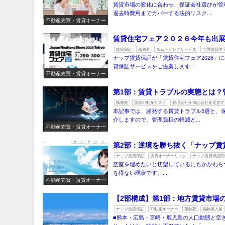
賃貸市場の変化に合わせ、保証会社選びが管
退去時費用までカバーする法的リスク...
不動産売買・賃貸オーナー
賃貸住宅フェア２０２６今年も出
賃貸保証
孤独死
スムービングサービス
全国賃貸住
ナップ賃貸保証が「賃貸住宅フェア2026」
貸保証サービスをご提案します...
不動産売買・賃貸オーナー
第1部：賃貸トラブルの実態とは？
孤独死
賃貸不動産リスク
管理会社が保証会社を見直す
本記事では、頻発する賃貸トラブル5選と、
介しますので、管理負担の軽減と...
不動産売買・賃貸オーナー
第2部：逆境を勝ち抜く「ナップ賃
ナップ賃貸保証
賃貸オーナーリスク
ナップ賃貸保証問
空室を埋めたいと切望しているにもかかわら
を得ない現状です。...
不動産売買・賃貸オーナー
【2部構成】第1部：地方賃貸市場
ナップ賃貸保証
不動産オーナー
孤独死
高齢者入居
■熊本・広島・宮崎・鹿児島の人口動態と空