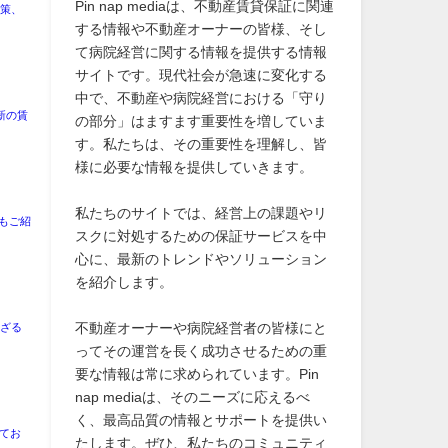
Pin nap mediaは、不動産賃貸保証に関連
対策、
する情報や不動産オーナーの皆様、そし
て病院経営に関する情報を提供する情報
サイトです。現代社会が急速に変化する
中で、不動産や病院経営における「守り
新の賃
の部分」はますます重要性を増していま
す。私たちは、その重要性を理解し、皆
様に必要な情報を提供していきます。
私たちのサイトでは、経営上の課題やリ
もご紹
スクに対処するための保証サービスを中
心に、最新のトレンドやソリューション
を紹介します。
不動産オーナーや病院経営者の皆様にと
らざる
ってその運営を長く成功させるための重
要な情報は常に求められています。Pin
nap mediaは、そのニーズに応えるべ
く、最高品質の情報とサポートを提供い
てお
たします。ぜひ、私たちのコミュニティ