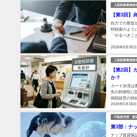
入院医療費債務
【第3回】
自力での督促
特効薬のよう
「やるべきこ
護士へ委託され
2026年6月30日
入院医療費債務
【第2回】
か？
カード決済は
先の利便性に
病院経営の持続
2026年5月16日
不動産売買・賃
第3部：ナ
ナップ賃貸保