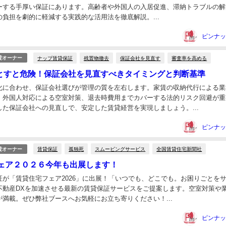
ーする手厚い保証にあります。高齢者や外国人の入居促進、滞納トラブルの解
負担を劇的に軽減する実践的な活用法を徹底解説。...
ナップ賃貸保証
残置物撤去
保証会社を見直す
審査率を高める
貸オーナー
落とすと危険！保証会社を見直すべきタイミングと判断基準
化に合わせ、保証会社選びが管理の質を左右します。家賃の収納代行による業
・外国人対応による空室対策、退去時費用までカバーする法的リスク回避が重
した保証会社への見直しで、安定した賃貸経営を実現しましょう。...
賃貸保証
孤独死
スムービングサービス
全国賃貸住宅新聞社
貸オーナー
ェア２０２６今年も出展します！
証が「賃貸住宅フェア2026」に出展！「いつでも、どこでも。お困りごとを
不動産DXを加速させる最新の賃貸保証サービスをご提案します。空室対策や
満載。ぜひ弊社ブースへお気軽にお立ち寄りください！...