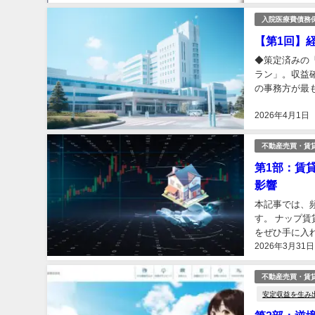
入院医療費債務
【第1回】
◆策定済みの
ラン」。収益
の事務方が最
散見されます。
2026年4月1日
不動産売買・賃
第1部：賃
影響
本記事では、
す。 ナップ
をぜひ手に入れ
2026年3月31日
不動産売買・賃
安定収益を生み