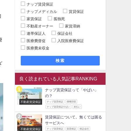
ナップ賃貸保証
ナップメディカル
賃貸保証
的
家賃保証
孤独死
不動産オーナー
家賃滞納
連帯保証人
保証会社
療
医療費督促
入院医療費保証
医療費未収金
検索
ざ
良く読まれている人気記事RANKING
ナップ賃貸保証って「やばい」
の？
不動産賃貸保証
ナップ賃貸保証
債権回収
ナップ賃貸保証やばい
未払い
賃貸保証について。無くては困る
サービスへ
不動産賃貸保証
ナップ賃貸保証
賃貸保証
保証会社