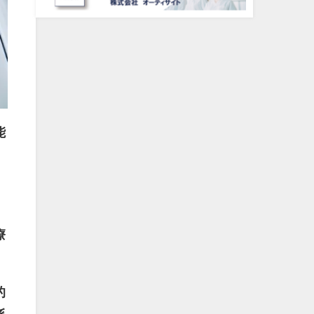
能
療
的