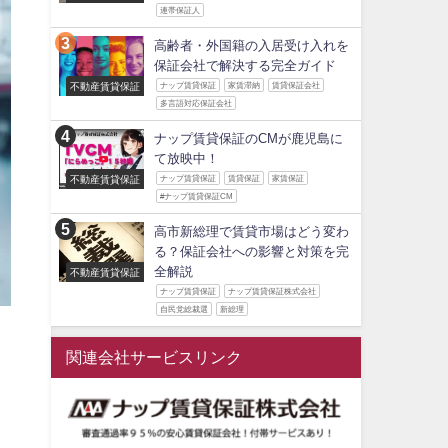
連帯保証人
高齢者・外国籍の入居受け入れを
保証会社で解決する完全ガイド
不動産賃貸保証
ナップ賃貸保証
家賃滞納
賃貸保証会社
多言語対応保証会社
ナップ賃貸保証のCMが鹿児島に
て放映中！
不動産賃貸保証
ナップ賃貸保証
賃貸保証
家賃保証
#ナップ賃貸保証CM
高市新総理で賃貸市場はどう変わ
る？保証会社への影響と対策を完
全解説
不動産賃貸保証
ナップ賃貸保証
ナップ賃貸保証株式会社
自民党総裁選
新総理
関連会社サービスリンク
。