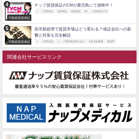
ナップ賃貸保証のCMが鹿児島にて放映中！
ナップ賃貸保証
賃貸保証
家賃保証
#ナップ賃貸保証CM
不動産賃貸保証
高市新総理で賃貸市場はどう変わる？保証会社への影
響と対策を完全解説
不動産賃貸保証
ナップ賃貸保証
ナップ賃貸保証株式会社
自民党総裁選
新総理
関連会社サービスリンク