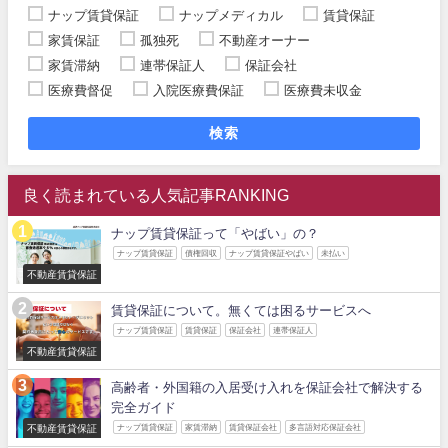
ナップ賃貸保証
ナップメディカル
賃貸保証
家賃保証
孤独死
不動産オーナー
家賃滞納
連帯保証人
保証会社
医療費督促
入院医療費保証
医療費未収金
検索
良く読まれている人気記事RANKING
ナップ賃貸保証って「やばい」の？
ナップ賃貸保証
債権回収
ナップ賃貸保証やばい
未払い
不動産賃貸保証
賃貸保証について。無くては困るサービスへ
ナップ賃貸保証
賃貸保証
保証会社
連帯保証人
不動産賃貸保証
高齢者・外国籍の入居受け入れを保証会社で解決する
完全ガイド
不動産賃貸保証
ナップ賃貸保証
家賃滞納
賃貸保証会社
多言語対応保証会社