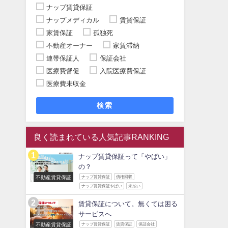
ナップ賃貸保証
ナップメディカル
賃貸保証
家賃保証
孤独死
不動産オーナー
家賃滞納
連帯保証人
保証会社
医療費督促
入院医療費保証
医療費未収金
検索
良く読まれている人気記事RANKING
ナップ賃貸保証って「やばい」
の？
不動産賃貸保証
ナップ賃貸保証
債権回収
ナップ賃貸保証やばい
未払い
賃貸保証について。無くては困る
サービスへ
不動産賃貸保証
ナップ賃貸保証
賃貸保証
保証会社