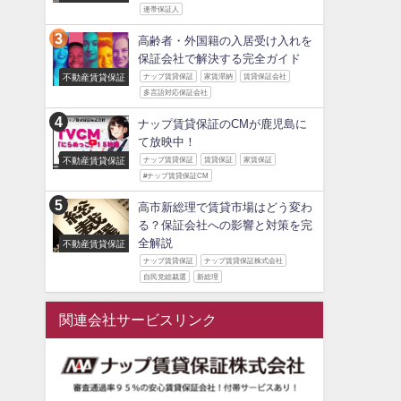
連帯保証人
高齢者・外国籍の入居受け入れを
保証会社で解決する完全ガイド
不動産賃貸保証
ナップ賃貸保証
家賃滞納
賃貸保証会社
多言語対応保証会社
ナップ賃貸保証のCMが鹿児島に
て放映中！
不動産賃貸保証
ナップ賃貸保証
賃貸保証
家賃保証
#ナップ賃貸保証CM
高市新総理で賃貸市場はどう変わ
る？保証会社への影響と対策を完
全解説
不動産賃貸保証
ナップ賃貸保証
ナップ賃貸保証株式会社
自民党総裁選
新総理
関連会社サービスリンク