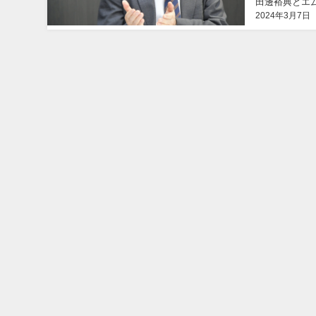
田邊裕典とエ
2024年3月7日
会は日本医療企