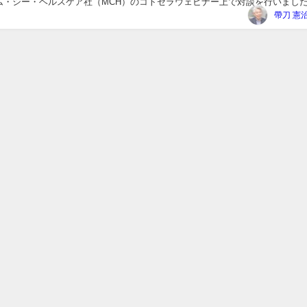
ム・シー・ヘルスケア社（MCH）のコトセラウェビナー上で対談を行いまし
画PHASE3編集長の八木一平氏にご協力い...