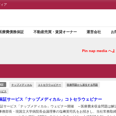
ディア
医療費債務保証
不動産売買・賃貸オーナー
運営会社
お
Pin nap med
ナップメディカル
コトセラウェビナー
医療問題から派生する問題
保証
ービス
保証サービス「ナップメディカル」コトセラウェビナー
保証サービス「ナップメディカル」ウェビナー開催 ～医療費未収金問題は解
院事務部長・現国立大学病院長会議理事の塩﨑英司氏をお招きし、当社常務取