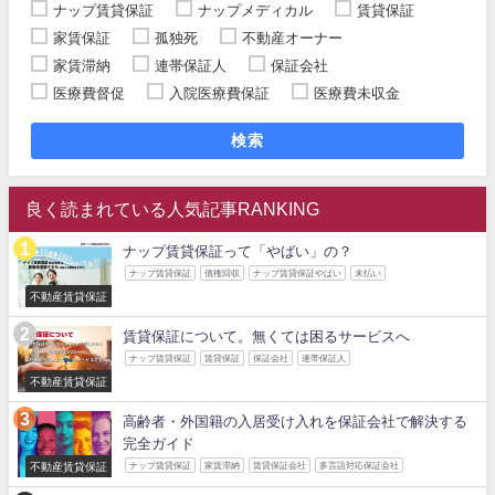
ナップ賃貸保証
ナップメディカル
賃貸保証
家賃保証
孤独死
不動産オーナー
家賃滞納
連帯保証人
保証会社
医療費督促
入院医療費保証
医療費未収金
検索
良く読まれている人気記事RANKING
ナップ賃貸保証って「やばい」の？
ナップ賃貸保証
債権回収
ナップ賃貸保証やばい
未払い
不動産賃貸保証
賃貸保証について。無くては困るサービスへ
ナップ賃貸保証
賃貸保証
保証会社
連帯保証人
不動産賃貸保証
高齢者・外国籍の入居受け入れを保証会社で解決する
完全ガイド
不動産賃貸保証
ナップ賃貸保証
家賃滞納
賃貸保証会社
多言語対応保証会社