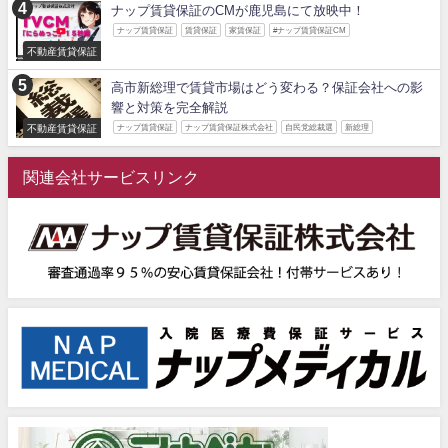
ナップ賃貸保証のCMが鹿児島にて放映中！
ナップ賃貸保証
賃貸保証
家賃保証
#ナップ賃貸保証CM
不動産賃貸保証
高市新総理で賃貸市場はどう変わる？保証会社への影
響と対策を完全解説
不動産賃貸保証
ナップ賃貸保証
ナップ賃貸保証株式会社
自民党総裁選
新総理
関連会社サービスリンク