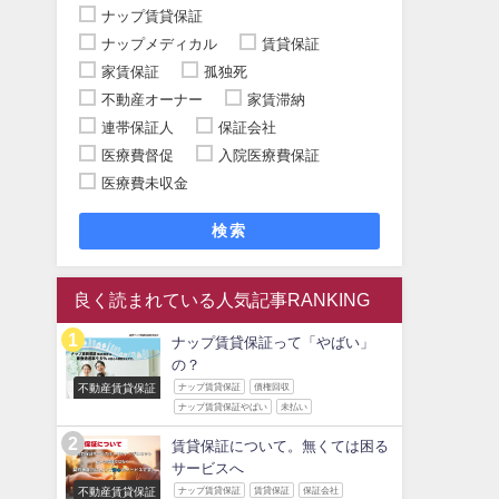
ナップ賃貸保証
ナップメディカル
賃貸保証
家賃保証
孤独死
不動産オーナー
家賃滞納
連帯保証人
保証会社
医療費督促
入院医療費保証
医療費未収金
検索
良く読まれている人気記事RANKING
ナップ賃貸保証って「やばい」
の？
不動産賃貸保証
ナップ賃貸保証
債権回収
ナップ賃貸保証やばい
未払い
賃貸保証について。無くては困る
サービスへ
不動産賃貸保証
ナップ賃貸保証
賃貸保証
保証会社