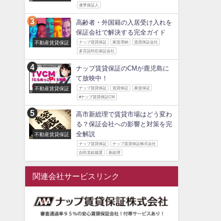
連帯保証人
高齢者・外国籍の入居受け入れを
保証会社で解決する完全ガイド
不動産賃貸保証
ナップ賃貸保証
家賃滞納
賃貸保証会社
多言語対応保証会社
ナップ賃貸保証のCMが鹿児島に
て放映中！
不動産賃貸保証
ナップ賃貸保証
賃貸保証
家賃保証
#ナップ賃貸保証CM
高市新総理で賃貸市場はどう変わ
る？保証会社への影響と対策を完
全解説
不動産賃貸保証
ナップ賃貸保証
ナップ賃貸保証株式会社
自民党総裁選
新総理
関連会社サービスリンク