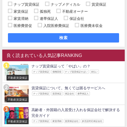
ナップ賃貸保証
ナップメディカル
賃貸保証
家賃保証
孤独死
不動産オーナー
家賃滞納
連帯保証人
保証会社
医療費督促
入院医療費保証
医療費未収金
検索
良く読まれている人気記事RANKING
ナップ賃貸保証って「やばい」の？
ナップ賃貸保証
債権回収
ナップ賃貸保証やばい
未払い
不動産賃貸保証
賃貸保証について。無くては困るサービスへ
ナップ賃貸保証
賃貸保証
保証会社
連帯保証人
不動産賃貸保証
高齢者・外国籍の入居受け入れを保証会社で解決する
完全ガイド
不動産賃貸保証
ナップ賃貸保証
家賃滞納
賃貸保証会社
多言語対応保証会社