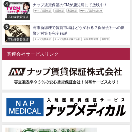
ナップ賃貸保証のCMが鹿児島にて放映中！
ナップ賃貸保証
賃貸保証
家賃保証
#ナップ賃貸保証CM
不動産賃貸保証
高市新総理で賃貸市場はどう変わる？保証会社への影
響と対策を完全解説
不動産賃貸保証
ナップ賃貸保証
ナップ賃貸保証株式会社
自民党総裁選
新総理
関連会社サービスリンク