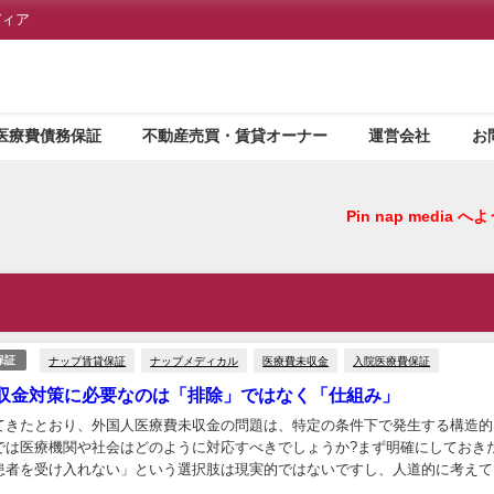
ディア
医療費債務保証
不動産売買・賃貸オーナー
運営会社
お
Pin nap media
ナップ賃貸保証
ナップメディカル
医療費未収金
入院医療費保証
保証
収金対策に必要なのは「排除」ではなく「仕組み」
てきたとおり、外国人医療費未収金の問題は、特定の条件下で発生する構造的
では医療機関や社会はどのように対応すべきでしょうか?まず明確にしておき
患者を受け入れない」という選択肢は現実的ではないですし、人道的に考えて
点です。 医療は人命に直結する公共性の高いサー...