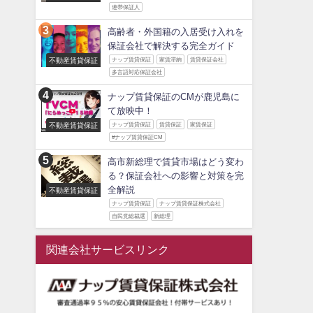
連帯保証人
高齢者・外国籍の入居受け入れを
保証会社で解決する完全ガイド
不動産賃貸保証
ナップ賃貸保証
家賃滞納
賃貸保証会社
多言語対応保証会社
ナップ賃貸保証のCMが鹿児島に
て放映中！
不動産賃貸保証
ナップ賃貸保証
賃貸保証
家賃保証
#ナップ賃貸保証CM
高市新総理で賃貸市場はどう変わ
る？保証会社への影響と対策を完
全解説
不動産賃貸保証
ナップ賃貸保証
ナップ賃貸保証株式会社
自民党総裁選
新総理
関連会社サービスリンク