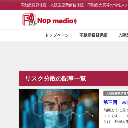
不動産賃貸保証・入院医療費債務保証・不動産売買等の情報メ
トップページ
不動産賃貸保証
入院
リスク分散の記事一覧
入院医療費債務
第三回 未
前回までに見
スクです。 
とは「外国人
り得ないという