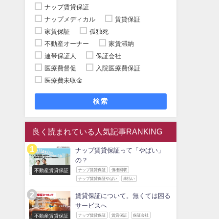
ナップ賃貸保証
ナップメディカル
賃貸保証
家賃保証
孤独死
不動産オーナー
家賃滞納
連帯保証人
保証会社
医療費督促
入院医療費保証
医療費未収金
検索
良く読まれている人気記事RANKING
ナップ賃貸保証って「やばい」
の？
不動産賃貸保証
ナップ賃貸保証
債権回収
ナップ賃貸保証やばい
未払い
賃貸保証について。無くては困る
サービスへ
不動産賃貸保証
ナップ賃貸保証
賃貸保証
保証会社