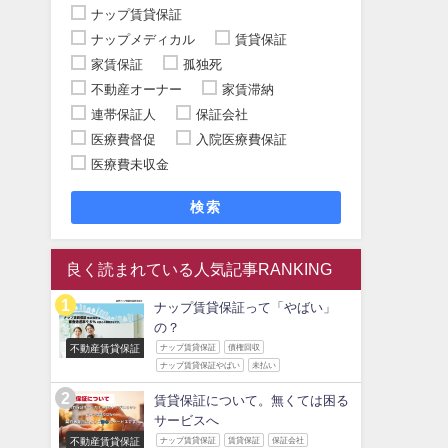
ナップ賃貸保証
ナップメディカル
賃貸保証
家賃保証
孤独死
不動産オーナー
家賃滞納
連帯保証人
保証会社
医療費督促
入院医療費保証
医療費未収金
検索
良く読まれている人気記事RANKING
ナップ賃貸保証って「やばい」
の？
不動産賃貸保証
ナップ賃貸保証
債権回収
ナップ賃貸保証やばい
未払い
賃貸保証について。無くては困る
サービスへ
不動産賃貸保証
ナップ賃貸保証
賃貸保証
保証会社