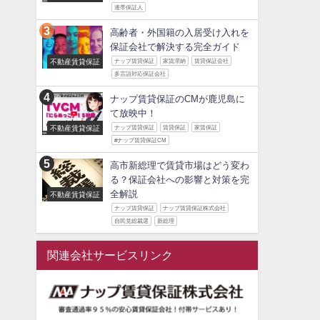
連帯保証人
高齢者・外国籍の入居受け入れを
保証会社で解決する完全ガイド
不動産賃貸保証
ナップ賃貸保証
家賃滞納
賃貸保証会社
多言語対応保証会社
ナップ賃貸保証のCMが鹿児島に
て放映中！
不動産賃貸保証
ナップ賃貸保証
賃貸保証
家賃保証
#ナップ賃貸保証CM
高市新総理で賃貸市場はどう変わ
る？保証会社への影響と対策を完
全解説
不動産賃貸保証
ナップ賃貸保証
ナップ賃貸保証株式会社
自民党総裁選
新総理
関連会社サービスリンク