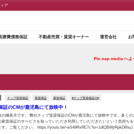
ディア
医療費債務保証
不動産売買・賃貸オーナー
運営会社
お
Pin nap medi
ナップ賃貸保証
賃貸保証
家賃保証
#ナップ賃貸保証CM
保証のCMが鹿児島にて放映中！
当の橘美月です。 弊社ナップ賃貸保証のCMが鹿児島にて放映中です。多くの
の家賃保証のサービスを知っていただき利用していただきたいという気持ちを
て私が出ています。ご覧ください。 https://youtu.be/-wS49RxRE7c?si=1dlQBWjrRpkD6huJ.